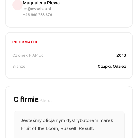
Magdalena Plewa
ies@iespolska.pl
+48 669 788 876
INFORMACJE
Członek PIAP od
2016
Branże
Czapki, Odzież
O firmie
/About
Jesteśmy oficjalnym dystrybutorem marek :
Fruit of the Loom, Russell, Result.