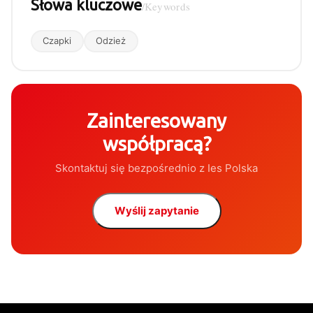
Słowa kluczowe
/Keywords
Czapki
Odzież
Zainteresowany
współpracą?
Skontaktuj się bezpośrednio z Ies Polska
Wyślij zapytanie