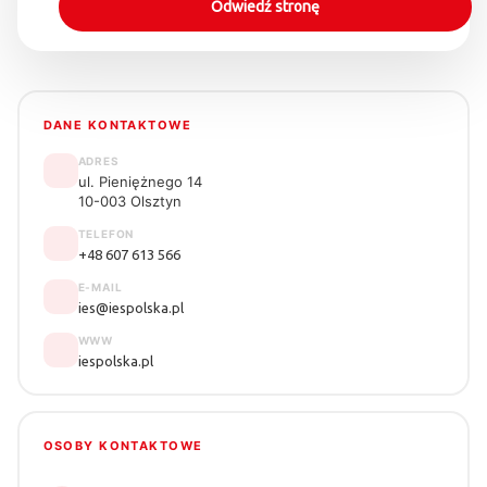
Odwiedź stronę
DANE KONTAKTOWE
ADRES
ul. Pieniężnego 14
10-003 Olsztyn
TELEFON
+48 607 613 566
E-MAIL
ies@iespolska.pl
WWW
iespolska.pl
OSOBY KONTAKTOWE