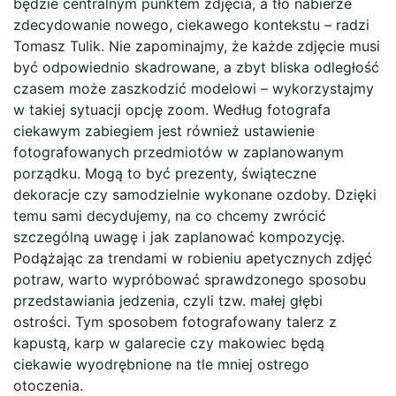
będzie centralnym punktem zdjęcia, a tło nabierze
zdecydowanie nowego, ciekawego kontekstu – radzi
Tomasz Tulik. Nie zapominajmy, że każde zdjęcie musi
być odpowiednio skadrowane, a zbyt bliska odległość
czasem może zaszkodzić modelowi – wykorzystajmy
w takiej sytuacji opcję zoom. Według fotografa
ciekawym zabiegiem jest również ustawienie
fotografowanych przedmiotów w zaplanowanym
porządku. Mogą to być prezenty, świąteczne
dekoracje czy samodzielnie wykonane ozdoby. Dzięki
temu sami decydujemy, na co chcemy zwrócić
szczególną uwagę i jak zaplanować kompozycję.
Podążając za trendami w robieniu apetycznych zdjęć
potraw, warto wypróbować sprawdzonego sposobu
przedstawiania jedzenia, czyli tzw. małej głębi
ostrości. Tym sposobem fotografowany talerz z
kapustą, karp w galarecie czy makowiec będą
ciekawie wyodrębnione na tle mniej ostrego
otoczenia.