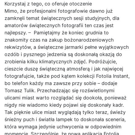
Korzystaj z tego, co oferuje otoczenie
Mimo, że profesjonalni fotografowie dawno już
zamknęli temat świątecznych sesji studyjnych, dla
amatorów świątecznych fotografii ten czas jest
najlepszy. – Pamiętajmy że koniec grudnia to
znakomity czas na zakup bożonarodzeniowych
rekwizytów, a świąteczne jarmarki pełne wyjątkowych
ozdób i pysznego jedzenia są doskonałą okazją do
zrobienia kilku klimatycznych zdjęć. Podróżujcie,
cieszcie duszę świąteczną atmosferą i jak najwięcej
fotografujcie, także pod kątem kolekcji Fotolia Instant,
bo telefon każdy ma zawsze przy sobie – dodaje
Tomasz Tulik. Przechadzając się rozświetlonymi
ulicami miast warto rozglądać się dookoła, ponieważ
nigdy nie wiadomo kiedy pojawi się doskonały kadr.
Tak pięknie ulice miast wyglądają tylko teraz, świeży
śnieżny puch i światła lampek to doskonała sceneria,
która wymaga jedynie uchwycenia w odpowiednim
momencie. Szczególnie, że nowa aplikacja Fotolia