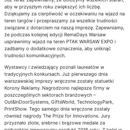
aby w przyszłym roku zwiększyć ich liczbę.
Dziękujemy za cierpliwość w oczekiwaniu na wjazd na
teren targów i przepraszamy za wszelkie trudności
związane z dotarciem na naszą imprezę. Zapewniamy,
że podczas kolejnej edycji RemaDays Warsaw
usprawnimy wjazd na teren PTAK WARSAW EXPO i
zadbamy o dodatkowe oznaczenia, aby uniknąć
trudności komunikacyjnych.
Wystawcy i zwiedzający poznali laureatów w
tradycyjnych konkursach. Już pierwszego dnia
warszawskiej imprezy wręczone zostały statuetki
Korony Reklamy. Nagrodzono najlepsze firmy w
poszczególnych sektorach branżowych –
Out&InDoorSystems, GiftsWorld, TechnologyPark,
PrintShow. Tego samego dnia wręczone zostały
również nagrody The Prize for Innovations. Jury
przyznało złote, srebrne i brązowe medale za
najbardziej innowacyjny produkt 2016 roku. Z kolei w