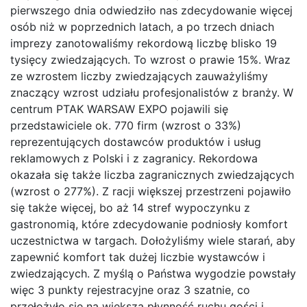
pierwszego dnia odwiedziło nas zdecydowanie więcej
osób niż w poprzednich latach, a po trzech dniach
imprezy zanotowaliśmy rekordową liczbę blisko 19
tysięcy zwiedzających. To wzrost o prawie 15%. Wraz
ze wzrostem liczby zwiedzających zauważyliśmy
znaczący wzrost udziału profesjonalistów z branży. W
centrum PTAK WARSAW EXPO pojawili się
przedstawiciele ok. 770 firm (wzrost o 33%)
reprezentujących dostawców produktów i usług
reklamowych z Polski i z zagranicy. Rekordowa
okazała się także liczba zagranicznych zwiedzających
(wzrost o 277%). Z racji większej przestrzeni pojawiło
się także więcej, bo aż 14 stref wypoczynku z
gastronomią, które zdecydowanie podniosły komfort
uczestnictwa w targach. Dołożyliśmy wiele starań, aby
zapewnić komfort tak dużej liczbie wystawców i
zwiedzających. Z myślą o Państwa wygodzie powstały
więc 3 punkty rejestracyjne oraz 3 szatnie, co
przełożyło się na większą płynność ruchu gości i