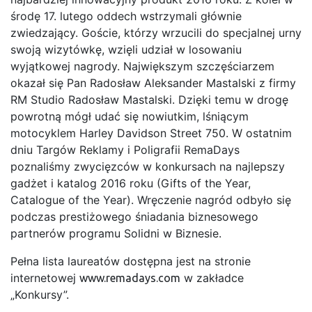
środę 17. lutego oddech wstrzymali głównie
zwiedzający. Goście, którzy wrzucili do specjalnej urny
swoją wizytówkę, wzięli udział w losowaniu
wyjątkowej nagrody. Największym szczęściarzem
okazał się Pan Radosław Aleksander Mastalski z firmy
RM Studio Radosław Mastalski. Dzięki temu w drogę
powrotną mógł udać się nowiutkim, lśniącym
motocyklem Harley Davidson Street 750. W ostatnim
dniu Targów Reklamy i Poligrafii RemaDays
poznaliśmy zwycięzców w konkursach na najlepszy
gadżet i katalog 2016 roku (Gifts of the Year,
Catalogue of the Year). Wręczenie nagród odbyło się
podczas prestiżowego śniadania biznesowego
partnerów programu Solidni w Biznesie.
Pełna lista laureatów dostępna jest na stronie
internetowej
w zakładce
www.remadays.com
„Konkursy”.