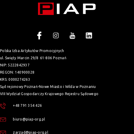
Polska Izba Artykułów Promocyjnych
ul. Święty Marcin 29/8
61-806 Poznań
NIP: 5222842937
REGON: 140900028
KRS: 0000274263
Sąd rejonowy Poznań-Nowe Miasto i Wilda w Poznaniu
VIII Wydział Gospodarczy Krajowego Rejestru Sądowego
+48 791 354 426
biuro@piap-org.pl
zarzad@piap-org.pl