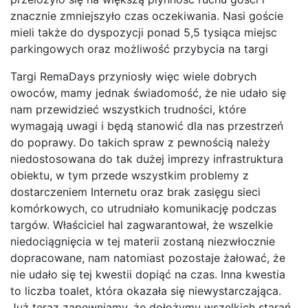
znacznie zmniejszyło czas oczekiwania. Nasi goście
mieli także do dyspozycji ponad 5,5 tysiąca miejsc
parkingowych oraz możliwość przybycia na targi
Targi RemaDays przyniosły więc wiele dobrych
owoców, mamy jednak świadomość, że nie udało się
nam przewidzieć wszystkich trudności, które
wymagają uwagi i będą stanowić dla nas przestrzeń
do poprawy. Do takich spraw z pewnością należy
niedostosowana do tak dużej imprezy infrastruktura
obiektu, w tym przede wszystkim problemy z
dostarczeniem Internetu oraz brak zasięgu sieci
komórkowych, co utrudniało komunikację podczas
targów. Właściciel hal zagwarantował, że wszelkie
niedociągnięcia w tej materii zostaną niezwłocznie
dopracowane, nam natomiast pozostaje żałować, że
nie udało się tej kwestii dopiąć na czas. Inna kwestia
to liczba toalet, która okazała się niewystarczająca.
Już teraz zapewniamy, że dołożymy wszelkich starań,