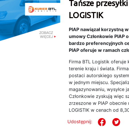
Tańsze przesyłk
LOGISTIK
PIAP nawiązał korzystną 
umowy Członkowie PIAP obe
bardzo preferencyjnych cen
PIAP oferuje w ramach cz
Firma BTL Logistik oferuje
terenie kraju i świata. Fi
postaci autorskiego syste
w jednym miejscu. Specjali
magazynowaniu, wysyłce ja
Członkowie zyskują więc s
zrzeszone w PIAP obecnie m
LOGISTIK w cenach od 8,30
Udostępnij: