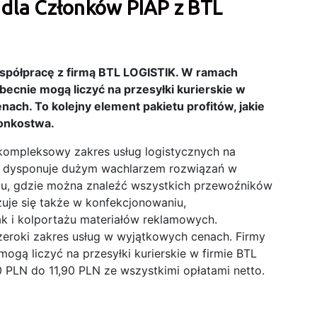
i dla Członków PIAP z BTL
współpracę z firmą BTL LOGISTIK. W ramach
cnie mogą liczyć na przesyłki kurierskie w
ach. To kolejny element pakietu profitów, jakie
łonkostwa.
 kompleksowy zakres usług logistycznych na
rma dysponuje dużym wachlarzem rozwiązań w
mu, gdzie można znaleźć wszystkich przewoźników
zuje się także w konfekcjonowaniu,
k i kolportażu materiałów reklamowych.
zeroki zakres usług w wyjątkowych cenach. Firmy
ogą liczyć na przesyłki kurierskie w firmie BTL
 PLN do 11,90 PLN ze wszystkimi opłatami netto.