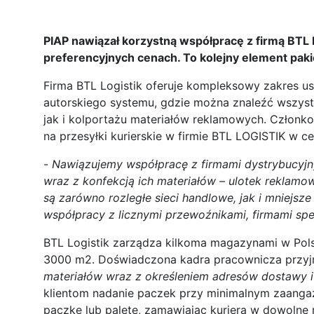
PIAP nawiązał korzystną współpracę z firmą BTL
preferencyjnych cenach. To kolejny element paki
Firma BTL Logistik oferuje kompleksowy zakres us
autorskiego systemu, gdzie można znaleźć wszyst
jak i kolportażu materiałów reklamowych. Członk
na przesyłki kurierskie w firmie BTL LOGISTIK w c
-
Nawiązujemy współpracę z firmami dystrybucyjny
wraz z konfekcją ich materiałów – ulotek reklam
są zarówno rozległe sieci handlowe, jak i mniejsze
współpracy z licznymi przewoźnikami, firmami sped
BTL Logistik zarządza kilkoma magazynami w Pols
3000 m2. Doświadczona kadra pracownicza przyjmu
materiałów wraz z określeniem adresów dostawy i 
klientom nadanie paczek przy minimalnym zaangaż
paczkę lub paletę, zamawiając kuriera w dowolne 