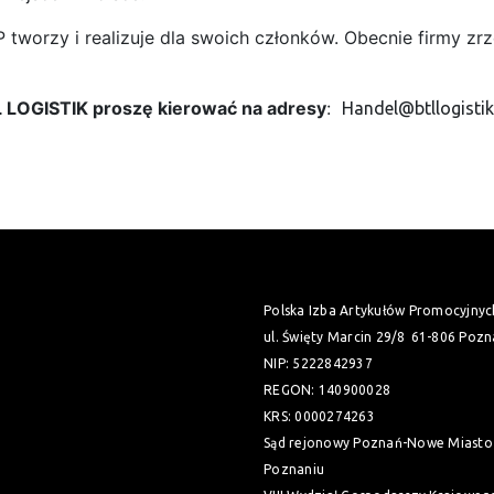
IAP tworzy i realizuje dla swoich członków. Obecnie firmy 
L LOGISTIK proszę kierować na adresy
:
Handel@btllogistik
Polska Izba Artykułów Promocyjnyc
ul. Święty Marcin 29/8
61-806 Pozn
NIP: 5222842937
REGON: 140900028
KRS: 0000274263
Sąd rejonowy Poznań-Nowe Miasto 
Poznaniu