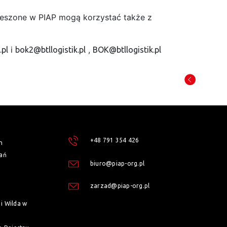
zrzeszone w PIAP mogą korzystać także z
i
,
.pl
bok2@btllogistik.pl
BOK@btllogistik.pl
+48 791 354 426
h
ań
biuro@piap-org.pl
zarzad@piap-org.pl
i Wilda w