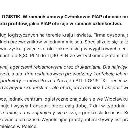
 LOGISTIK. W ramach umowy Członkowie PIAP obecnie mogą
etu profitów, jakie PIAP oferuje w ramach członkostwa.
ług logistycznych na terenie kraju i świata. Firma dyspo
kich przewoźników w jednym miejscu. Specjalizuje się ta
owie zyskują więc szeroki zakres usług w wyjątkowych cen
enach od 8,30 PLN do 11,90 PLN ze wszystkimi opłatami net
mi, agencjami reklamowymi oraz drukarniami. Dla najwięk
owych, a dla firm reklamowych prowadzimy konfekcję ich m
 podmioty.
– mówi Prezes Zarządu BTL LOGISTIK, Ireneusz
ycyjnymi i kurierskimi, ale oferujemy również transport w
ce, jednak centrum logistyczne znajduje się we Włocław
je i wysyła transport przez całą dobę, 7 dni w tygodniu.
terminu, a my zajmujemy się resztą
–
podkreśla Ireneusz K
owaniu ich czasu. Wypełniając prosty, interaktywny list 
miejsce w Polsce.