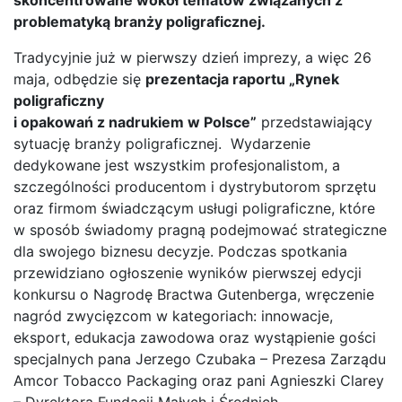
problematyką branży poligraficznej.
Tradycyjnie już w pierwszy dzień imprezy, a więc 26
maja, odbędzie się
prezentacja raportu „Rynek
poligraficzny
i opakowań z nadrukiem w Polsce”
przedstawiający
sytuację branży poligraficznej. Wydarzenie
dedykowane jest wszystkim profesjonalistom, a
szczególności producentom i dystrybutorom sprzętu
oraz firmom świadczącym usługi poligraficzne, które
w sposób świadomy pragną podejmować strategiczne
dla swojego biznesu decyzje. Podczas spotkania
przewidziano ogłoszenie wyników pierwszej edycji
konkursu o Nagrodę Bractwa Gutenberga, wręczenie
nagród zwycięzcom w kategoriach: innowacje,
eksport, edukacja zawodowa oraz wystąpienie gości
specjalnych pana Jerzego Czubaka – Prezesa Zarządu
Amcor Tobacco Packaging oraz pani Agnieszki Clarey
– Dyrektora Fundacji Małych i Średnich