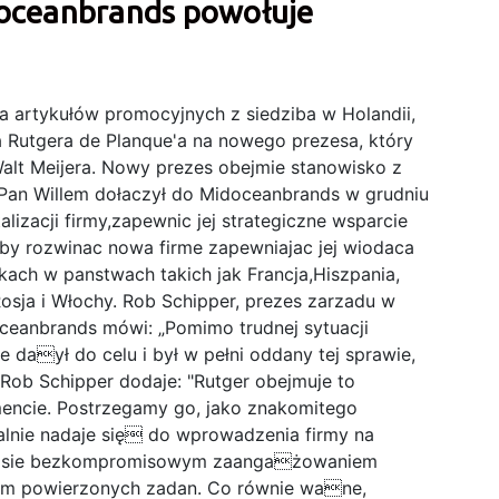
oceanbrands powołuje
 artykułów promocyjnych z siedziba w Holandii,
a Rutgera de Planque'a na nowego prezesa, który
alt Meijera. Nowy prezes obejmie stanowisko z
.Pan Willem dołaczył do Midoceanbrands w grudniu
lizacji firmy,zapewnic jej strategiczne wsparcie
 aby rozwinac nowa firme zapewniajac jej wiodaca
ach w panstwach takich jak Francja,Hiszpania,
Rosja i Włochy. Rob Schipper, prezes zarzadu w
ceanbrands mówi: „Pomimo trudnej sytuacji
e daył do celu i był w pełni oddany tej sprawie,
 Rob Schipper dodaje: "Rutger obejmuje to
ncie. Postrzegamy go, jako znakomitego
ealnie nadaje się do wprowadzenia firmy na
e sie bezkompromisowym zaangażowaniem
m powierzonych zadan. Co równie wane,