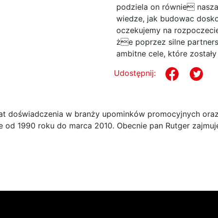
podziela on równie nasza
wiedze, jak budowac dosko
oczekujemy na rozpoczecie
że poprzez silne partne
ambitne cele, które zosta
Udostępnij:
at doświadczenia w branży upominków promocyjnych oraz
e od 1990 roku do marca 2010. Obecnie pan Rutger zajmuj