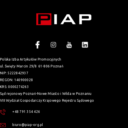
Polska Izba Artykułów Promocyjnych
ul. Święty Marcin 29/8
61-806 Poznań
NIP: 5222842937
REGON: 140900028
KRS: 0000274263
Sąd rejonowy Poznań-Nowe Miasto i Wilda w Poznaniu
VIII Wydział Gospodarczy Krajowego Rejestru Sądowego
+48 791 354 426
biuro@piap-org.pl