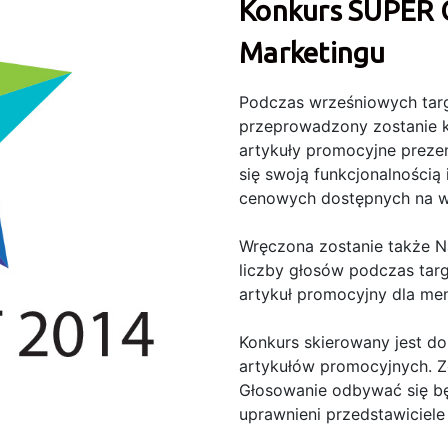
Konkurs SUPER G
Marketingu
Podczas wrześniowych tar
przeprowadzony zostanie k
artykuły promocyjne preze
się swoją funkcjonalnością
cenowych dostępnych na wy
Wręczona zostanie także N
liczby głosów podczas targ
artykuł promocyjny dla me
Konkurs skierowany jest d
artykułów promocyjnych. Zg
Głosowanie odbywać się bę
uprawnieni przedstawiciele