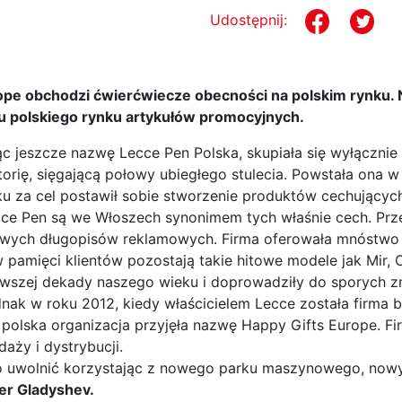
Udostępnij:
ope obchodzi ćwierćwiecze obecności na polskim rynku. N
ku polskiego rynku artykułów promocyjnych.
ąc jeszcze nazwę Lecce Pen Polska, skupiała się wyłącznie
orię, sięgającą połowy ubiegłego stulecia. Powstała ona w
ku za cel postawił sobie stworzenie produktów cechujący
ecce Pen są we Włoszech synonimem tych właśnie cech. Prze
ikowych długopisów reklamowych. Firma oferowała mnóstw
pamięci klientów pozostają takie hitowe modele jak Mir, O
rwszej dekady naszego wieku i doprowadziły do sporych zm
nak w roku 2012, kiedy właścicielem Lecce została firma 
olska organizacja przyjęła nazwę Happy Gifts Europe. F
aży i dystrybucji.
ylko uwolnić korzystając z nowego parku maszynowego, no
er Gladyshev.