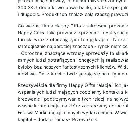
jakości ceną sprawiły, że marka thINKme zdobyła i
200 SKU, dodatkowo powerbanki, a także specjal
i długopis. Produkt ten znalazł całą rzeszę prawd
Co ważne, firma Happy Gifts z sukcesem prowadzi 
Happy Gifts Italia prowadzi sprzedaż i dystrybucję
turecki wraz z otaczającymi Turcję krajami. Nieza
strategicznie najbardziej znaczące - rynek niemiecki
- Coroczne, znaczące wzrosty sprzedaży to składo
samych ludzi potrafiących i chcących ją realizowa
byłoby bez naszych fantastycznych klientów. W du
możliwe. Oni z kolei odwdzięczają się nam tym co 
Rzeczywiście dla firmy Happy Gifts relacje i ich j
wspaniałych ludzi mających codzienny kontakt z kl
kreowanie i podtrzymywanie tych relacji na najwy
własne konferencje, na które zapraszamy coroczn
i innych wydarzeniach. W wiel
FestiwalMarketingu.pl
kapitał – dodaje Tomasz Przewoźnik.