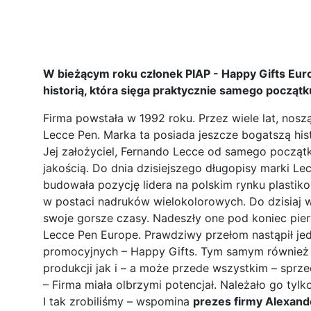
W bieżącym roku członek PIAP - Happy Gifts Eur
historią, która sięga praktycznie samego począt
Firma powstała w 1992 roku. Przez wiele lat, nosz
Lecce Pen. Marka ta posiada jeszcze bogatszą hist
Jej założyciel, Fernando Lecce od samego począt
jakością. Do dnia dzisiejszego długopisy marki L
budowała pozycję lidera na polskim rynku plast
w postaci nadruków wielokolorowych. Do dzisiaj w 
swoje gorsze czasy. Nadeszły one pod koniec pie
Lecce Pen Europe. Prawdziwy przełom nastąpił jed
promocyjnych – Happy Gifts. Tym samym również p
produkcji jak i – a może przede wszystkim – sprzed
– Firma miała olbrzymi potencjał. Należało go t
I tak zrobiliśmy – wspomina
prezes firmy Alexand