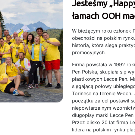
Jesteśmy „Happy”
łamach OOH maga
W bieżącym roku członek P
obecności na polskim rynku
historią, która sięga prak
promocyjnych.
Firma powstała w 1992 roku
Pen Polska, skupiała się w
plastikowych Lecce Pen. Ma
sięgającą połowy ubiegłego
Torinese na terenie Włoch.
początku za cel postawił s
niepowtarzalnym wzornictw
długopisy marki Lecce Pen
Przez blisko 20 lat firma 
lidera na polskim rynku p