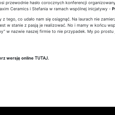
łosi przewodnie hasło corocznych konferencji organizowan
xim Ceramics i Stefania w ramach wspólnej inicjatywy -
P
mny z tego, co udało nam się osiągnąć. Na laurach nie zam
 jest w stanie z pasją je realizować. No i mamy w końcu w
y” w nazwie naszej firmie to nie przypadek. My po prost
erz wersję online
.
TUTAJ