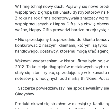
W firmę tchnął nowy duch. Pojawiły się nowe prod
współpracy z grupą kilkunastu dystrybutorów na 
Z roku na rok firma odnotowywała znaczący wzrost
współpracujących z Happy Gifts. Na chwilę obecną 
ważne, Happy Gifts prowadzi bardzo przejrzystą 
- Nie sprzedajemy bezpośrednio do klienta końcow
konkurować z naszymi klientami, którymi są tylk
handlowego, dostawcy, któremu mogą ufać agenc
Ważnymi wydarzeniami w historii firmy było pojawi
2012. Ta kolekcja długopisów metalowych szybko z
stały się hitami rynku, sprzedając się w kilkunast
notesów promocyjnych pod marką thINKme. Początk
- Szczerze powiedziawszy, nie spodziewaliśmy się 
Gladyshev.
Produkt okazał się strzałem w dziesiątkę. Kapital