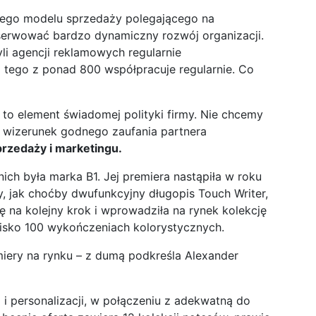
jszego modelu sprzedaży polegającego na
serwować bardzo dynamiczny rozwój organizacji.
li agencji reklamowych regularnie
z tego z ponad 800 współpracuje regularnie. Co
to element świadomej polityki firmy. Nie chcemy
y wizerunek godnego zaufania partnera
rzedaży i marketingu.
ich była marka B1. Jej premiera nastąpiła w roku
y, jak choćby dwufunkcyjny długopis Touch Writer,
ię na kolejny krok i wprowadziła na rynek kolekcję
isko 100 wykończeniach kolorystycznych.
miery na rynku – z dumą podkreśla Alexander
 i personalizacji, w połączeniu z adekwatną do