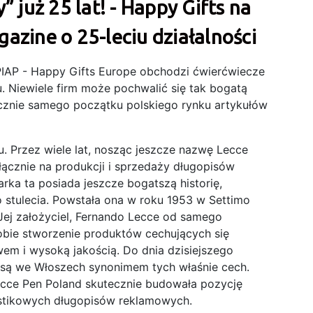
 już 25 lat! - Happy Gifts na
zine o 25-leciu działalności
IAP - Happy Gifts Europe obchodzi ćwierćwiecze
. Niewiele firm może pochwalić się tak bogatą
tycznie samego początku polskiego rynku artykułów
. Przez wiele lat, nosząc jeszcze nazwę Lecce
yłącznie na produkcji i sprzedaży długopisów
rka ta posiada jeszcze bogatszą historię,
 stulecia. Powstała ona w roku 1953 w Settimo
 Jej założyciel, Fernando Lecce od samego
obie stworzenie produktów cechujących się
em i wysoką jakością. Do dnia dzisiejszego
 są we Włoszech synonimem tych właśnie cech.
Lecce Pen Poland skutecznie budowała pozycję
lastikowych długopisów reklamowych.