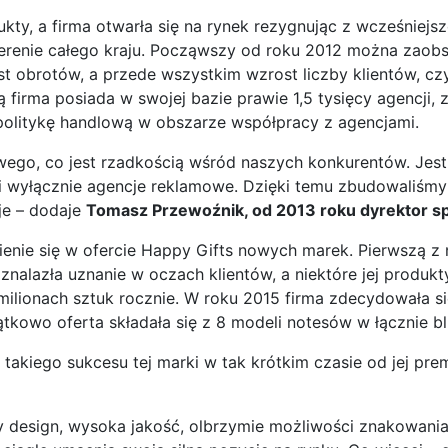
ukty, a firma otwarła się na rynek rezygnując z wcześnie
terenie całego kraju. Począwszy od roku 2012 można zaob
 obrotów, a przede wszystkim wzrost liczby klientów, czy
firma posiada w swojej bazie prawie 1,5 tysięcy agencji, 
politykę handlową w obszarze współpracy z agencjami.
ego, co jest rzadkością wśród naszych konkurentów. Jest 
o i wyłącznie agencje reklamowe. Dzięki temu zbudowaliśm
je – dodaje
Tomasz Przewoźnik, od 2013 roku dyrektor sp
enie się w ofercie Happy Gifts nowych marek. Pierwszą z n
nalazła uznanie w oczach klientów, a niektóre jej produkt
u milionach sztuk rocznie. W roku 2015 firma zdecydowała s
owo oferta składała się z 8 modeli notesów w łącznie bl
takiego sukcesu tej marki w tak krótkim czasie od jej pre
ny design, wysoka jakość, olbrzymie możliwości znakowania