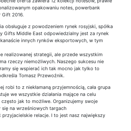
obecnie oferta zawiera 12 kolekcji notesów, prawie
rsonalizowanym opakowaniu notes, powerbank
 Gift 2016.
ia obsługuje z powodzeniem rynek rosyjski, spółka
py Gifts Middle East odpowiedzialny jest za rynek
kilkanaście innych rynków eksportowych, w tym
 realizowanej strategii, ale przede wszystkim
ie ma rzeczy niemożliwych. Naszego sukcesu nie
ramy się wspierać ich tak mocno jak tylko to
podkreśla Tomasz Przewoźnik.
ej robi to z niekłamaną przyjemnością, cała grupa
tuje we wszystkie działania mające na celu
 często jak to możliwe. Organizujemy swoje
y się na wrześniowych targach
zyjacielskie relacje. I to jest nasz największy