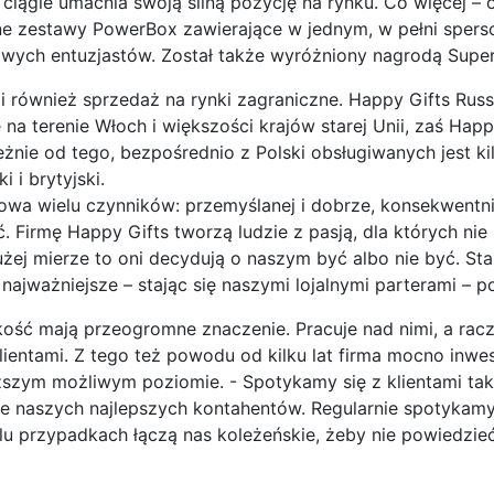
 ciągle umacnia swoją silną pozycję na rynku. Co więcej – 
ne zestawy PowerBox zawierające w jednym, w pełni spe
ziwych entuzjastów. Został także wyróżniony nagrodą Super
również sprzedaż na rynki zagraniczne. Happy Gifts Russ
 na terenie Włoch i większości krajów starej Unii, zaś Hap
leżnie od tego, bezpośrednio z Polski obsługiwanych jest 
 i brytyjski.
wa wielu czynników: przemyślanej i dobrze, konsekwentnie
ć. Firmę Happy Gifts tworzą ludzie z pasją, dla których n
żej mierze to oni decydują o naszym być albo nie być. Sta
najważniejsze – stając się naszymi lojalnymi parterami – 
akość mają przeogromne znaczenie. Pracuje nad nimi, a racz
ientami. Z tego też powodu od kilku lat firma mocno inwes
ższym możliwym poziomie. - Spotykamy się z klientami tak
ie naszych najlepszych kontahentów. Regularnie spotykam
u przypadkach łączą nas koleżeńskie, żeby nie powiedzieć pr