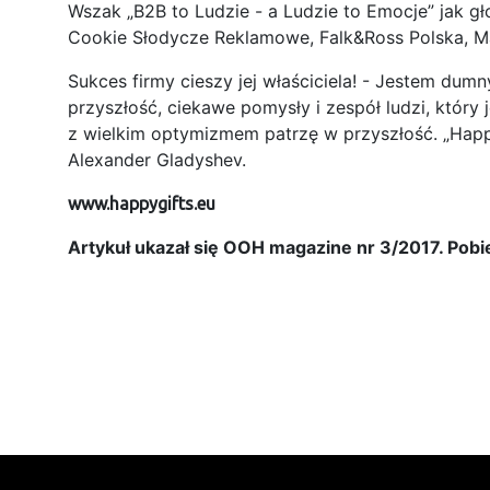
Wszak „B2B to Ludzie - a Ludzie to Emocje” jak g
Cookie Słodycze Reklamowe, Falk&Ross Polska, Ma
Sukces firmy cieszy jej właściciela! - Jestem du
przyszłość, ciekawe pomysły i zespół ludzi, który
z wielkim optymizmem patrzę w przyszłość. „Happ
Alexander Gladyshev.
www.happygifts.eu
Artykuł ukazał się OOH magazine nr 3/2017. Pobi