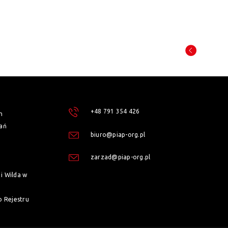
+48 791 354 426
h
ań
biuro@piap-org.pl
zarzad@piap-org.pl
i Wilda w
o Rejestru