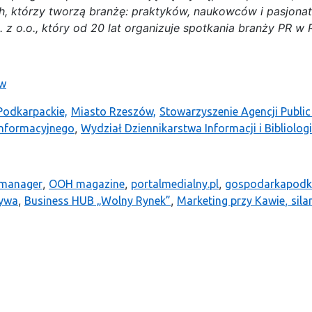
 tych, którzy tworzą branżę: praktyków, naukowców i pasjon
 z o.o., który od 20 lat organizuje spotkania branży PR w
ów
odkarpackie,
Miasto Rzeszów,
Stowarzyszenie Agencji Public
,
Informacyjnego
Wydział Dziennikarstwa Informacji i Bibliologi
,
,
,
 manager
OOH magazine
portalmedialny.pl
gospodarkapodka
,
,
,
tywa
Business HUB „Wolny Rynek”
Marketing przy Kawie
sila