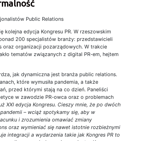
rmalność
jonalistów Public Relations
się kolejna edycja Kongresu PR. W rzeszowskim
 ponad 200 specjalistów branży: przedstawicieli
ons oraz organizacji pozarządowych. W trakcie
rakło tematów związanych z digital PR-em, hejtem
dza, jak dynamiczna jest branża public relations.
anach, które wymusiła pandemia, a także
, przed którymi stają na co dzień. Paneliści
o etyce w zawodzie PR-owca oraz o problemach
uż XXI edycja Kongresu. Cieszy mnie, że po dwóch
pandemii – wciąż spotykamy się, aby w
acunku i zrozumienia omawiać zmiany
ons oraz wymieniać się nawet istotnie rozbieżnymi
je integracji a wydarzenia takie jak Kongres PR to