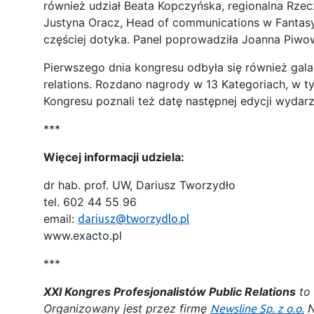
również udział Beata Kopczyńska, regionalna Rz
Justyna Oracz, Head of communications w Fantasyexp
częściej dotyka. Panel poprowadziła Joanna Piwo
Pierwszego dnia kongresu odbyła się również gala
relations. Rozdano nagrody w 13 Kategoriach, w t
Kongresu poznali też datę następnej edycji wydarz
***
Więcej informacji udziela:
dr hab. prof. UW, Dariusz Tworzydło
tel. 602 44 55 96
email:
dariusz@tworzydlo.pl
www.exacto.pl
***
XXI Kongres Profesjonalistów Public Relations
to 
Organizowany jest przez firmę
N
Newsline Sp. z o.o.