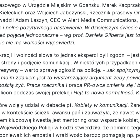
rasowego w Urzędzie Miejskim w Gdańsku, Marek Kacprzak, b
leckich oraz Wojciech Jabczyński, Rzecznik prasowy Oran
wadził Adam Łaszyn, CEO w Alert Media Communications, kt
kne i pełne pozytywnego nastawienia. W dzisiejszym świecie
 też pojęcie jednoznaczne – wg prof. Daniela Gilberta jest 
ie nie ma wolności wypowiedzi.
cji i wolności słowa to jednak eksperci byli zgodni – jes
 strony i podjęcie komunikacji. W niektórych przypadkach
agresywny – warto sprawę zgłosić na policję. -
Jak spojrzymy
 i moim zdaniem jest to wystarczający argument żeby powie
ścią żyć. Praca rzecznika i praca PR-owca zmienia się i b
icon podczas swojej prelekcji
Hejt to nowa normalność. Ki
tóre wzięły udział w debacie pt.
Kobiety w komunikacji
. Żan
 w kontekście ścieżki awansu pań i zauważyła, że nawet 
iem kluczową kwestią jest mentoring oraz wsparcie kobiet,
jewódzkiego Policji w Łodzi stwierdziła, że pomimo tego
, ponieważ ich empatia i wrażliwość bardzo pomagają np. 