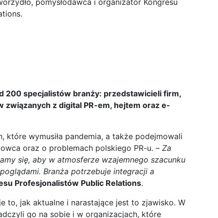
worzydło, pomysłodawca i organizator Kongresu
ations.
 200 specjalistów branży: przedstawicieli firm,
ów związanych z digital PR-em, hejtem oraz e-
ch, które wymusiła pandemia, a także podejmowali
R-owca oraz o problemach polskiego PR-u. –
Za
ykamy się, aby w atmosferze wzajemnego szacunku
poglądami. Branża potrzebuje integracji a
su Profesjonalistów Public Relations
.
o, jak aktualne i narastające jest to zjawisko. W
adczyli go na sobie i w organizacjach, które