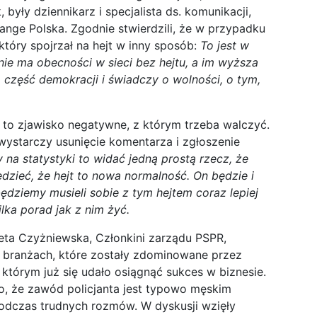
yły dziennikarz i specjalista ds. komunikacji,
ge Polska. Zgodnie stwierdzili, że w przypadku
óry spojrzał na hejt w inny sposób:
To jest w
 nie ma obecności w sieci bez hejtu, a im wyższa
to część demokracji i świadczy o wolności, o tym,
t to zjawisko negatywne, z którym trzeba walczyć.
 wystarczy usunięcie komentarza i zgłoszenie
 na statystyki to widać jedną prostą rzecz, że
dzieć, że hejt to nowa normalność. On będzie i
ędziemy musieli sobie z tym hejtem coraz lepiej
lka porad jak z nim żyć.
eta Czyżniewska, Członkini zarządu PSPR,
w branżach, które zostały zdominowane przez
 którym już się udało osiągnąć sukces w biznesie.
, że zawód policjanta jest typowo męskim
podczas trudnych rozmów. W dyskusji wzięły