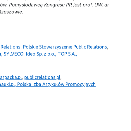
atów. Pomysłodawcą Kongresu PR jest prof. UW, dr
 Rzeszowie.
,
,
 Relations
Polskie Stowarzyszenie Public Relations
,
,
,
,
i
SYLVECO
Ideo Sp. z o.o.
TOP S.A.
,
,
rpacka.pl
publicrelations.pl
,
nauki.pl
Polska Izba Artykułów Promocyjnych