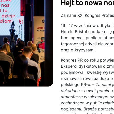
Hejt to nowa no
Za nami XXI Kongres Profes
16 i 17 września w odbyła 
Hotelu Bristol spotkało się
firm, agencji public relati
tegorocznej edycji nie zab
oraz e-kryzysami.
Kongres PR co roku potwier
Eksperci dyskutowali o zmi
podejmowali kwestię wyzwań
rozmawiali również dużo 
polskiego PR-u. –
Za nami j
dekadach – nawet pomimo 
atmosferze wzajemnego sz
zachodzące w public relati
poglądami. Branża potrzebu