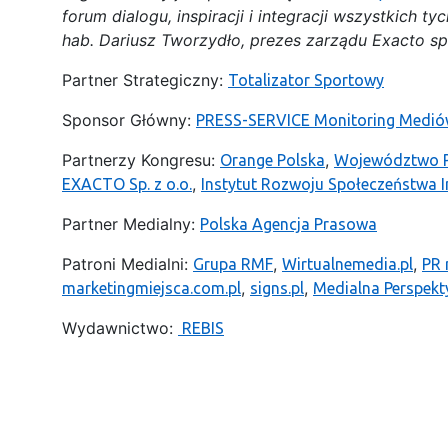
forum dialogu, inspiracji i integracji wszystkich
hab. Dariusz Tworzydło, prezes zarządu Exacto sp.
Partner Strategiczny:
Totalizator Sportowy
Sponsor Główny:
PRESS-SERVICE Monitoring Medi
Partnerzy Kongresu:
,
Orange Polska
Województwo P
,
EXACTO Sp. z o.o.
Instytut Rozwoju Społeczeństwa 
Partner Medialny:
Polska Agencja Prasowa
Patroni Medialni:
,
,
Grupa RMF
Wirtualnemedia.pl
PR
,
,
marketingmiejsca.com.pl
signs.pl
Medialna Perspek
Wydawnictwo:
REBIS