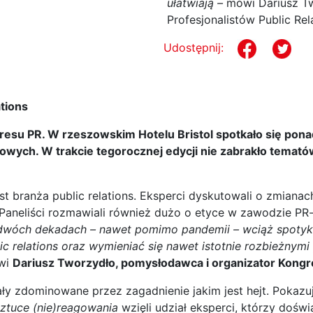
ułatwiają –
mówi Dariusz T
Profesjonalistów Public Rel
Udostępnij:
tions
gresu PR. W rzeszowskim Hotelu Bristol spotkało się ponad
ądowych. W trakcie tegorocznej edycji nie zabrakło temat
st branża public relations. Eksperci dyskutowali o zmiana
. Paneliści rozmawiali również dużo o etyce w zawodzie P
po dwóch dekadach – nawet pomimo pandemii – wciąż spot
 relations oraz wymieniać się nawet istotnie rozbieżnymi 
wi
Dariusz Tworzydło, pomysłodawca i organizator Kongre
zdominowane przez zagadnienie jakim jest hejt. Pokazuje t
sztuce (nie)reagowania
wzięli udział eksperci, którzy doświ