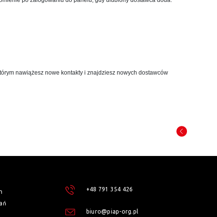
omienie po zalogowaniu do panelu, gdy ulubiony dostawca doda:
którym nawiążesz nowe kontakty i znajdziesz nowych dostawców
+48 791 354 426
h
ań
biuro@piap-org.pl