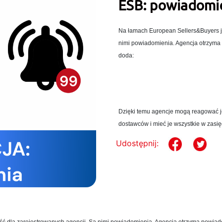
ESB: powiadomi
Na łamach European Sellers&Buyers je
nimi powiadomienia. Agencja otrzyma
doda:
nową inspirację produktową na
nowe zdjęcie, video lub katalo
Dzięki temu agencje mogą reagować j
dostawców i mieć je wszystkie w zasię
Udostępnij: