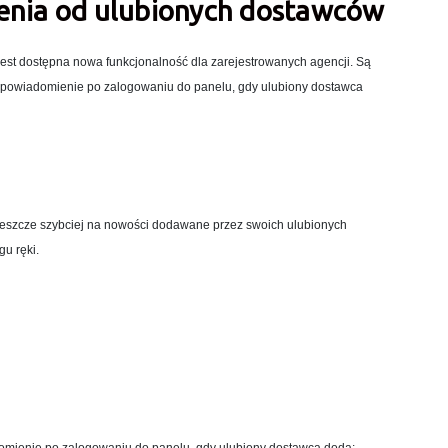
enia od ulubionych dostawców
st dostępna nowa funkcjonalność dla zarejestrowanych agencji. Są
 powiadomienie po zalogowaniu do panelu, gdy ulubiony dostawca
 stronę główną,
g do wizytówki.
eszcze szybciej na nowości dodawane przez swoich ulubionych
gu ręki.