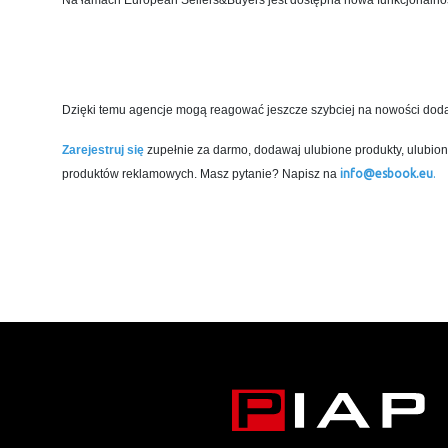
Na łamach European Sellers&Buyers jest dostępna nowa funkcjonalnoś
nową inspirację produktową na stronę główną,
nowe zdjęcie, video lub katalog do wizytówki.
Dzięki temu agencje mogą reagować jeszcze szybciej na nowości doda
Zarejestruj się
zupełnie za darmo, dodawaj ulubione produkty, ulubio
produktów reklamowych. Masz pytanie? Napisz na
info@esbook.eu
.