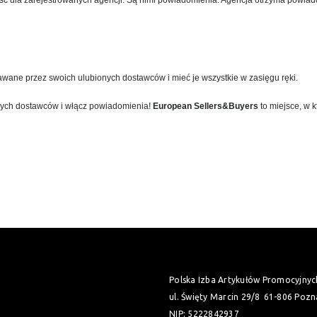
ć dla zarejestrowanych agencji. Są nimi powiadomienia. Agencja otrzyma powiad
wane przez swoich ulubionych dostawców i mieć je wszystkie w zasięgu ręki.
nych dostawców i włącz powiadomienia!
European Sellers&Buyers
to miejsce, w 
Polska Izba Artykułów Promocyjnyc
ul. Święty Marcin 29/8
61-806 Pozn
NIP: 5222842937