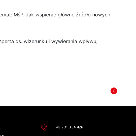
emat: MśP. Jak wspieraę główne źródło nowych
sperta ds. wizerunku i wywierania wpływu,
+48 791 354 426
h
ań