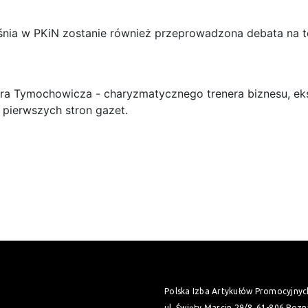
nia w PKiN zostanie również przeprowadzona debata na t
tra Tymochowicza - charyzmatycznego trenera biznesu, ek
 pierwszych stron gazet.
Polska Izba Artykułów Promocyjnyc
ul. Święty Marcin 29/8
61-806 Pozn