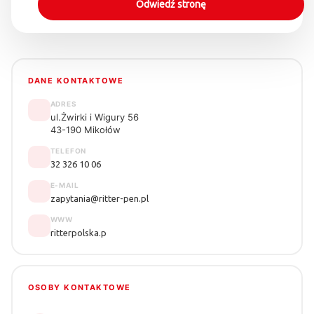
Odwiedź stronę
DANE KONTAKTOWE
ADRES
ul.Żwirki i Wigury 56
43-190 Mikołów
TELEFON
32 326 10 06
E-MAIL
zapytania@ritter-pen.pl
WWW
ritterpolska.p
OSOBY KONTAKTOWE