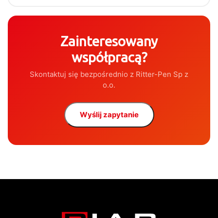
Zainteresowany
współpracą?
Skontaktuj się bezpośrednio z Ritter-Pen Sp z
o.o.
Wyślij zapytanie