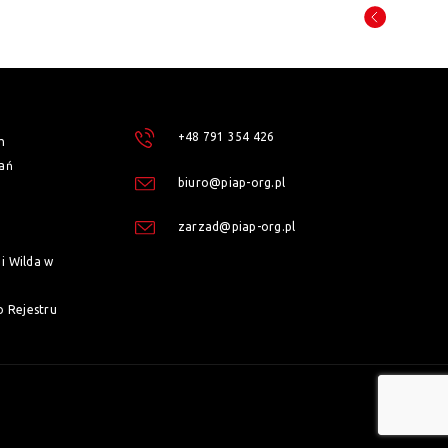
+48 791 354 426
h
ań
biuro@piap-org.pl
zarzad@piap-org.pl
i Wilda w
o Rejestru