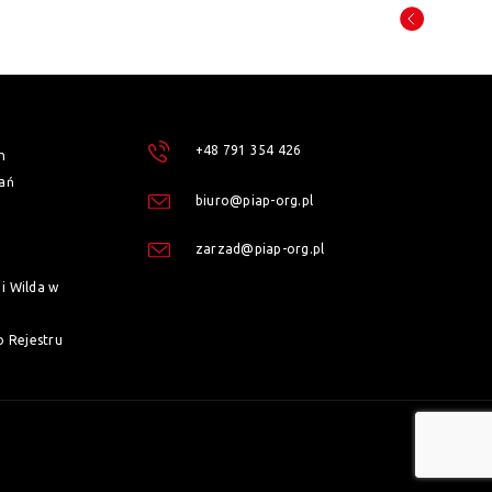
+48 791 354 426
h
ań
biuro@piap-org.pl
zarzad@piap-org.pl
i Wilda w
o Rejestru