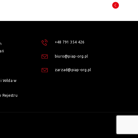
+48 791 354 426
h
ań
biuro@piap-org.pl
zarzad@piap-org.pl
i Wilda w
o Rejestru