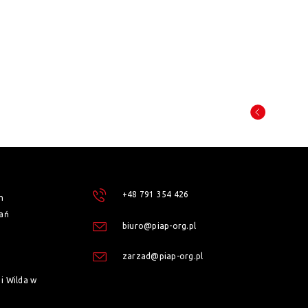
+48 791 354 426
h
ań
biuro@piap-org.pl
zarzad@piap-org.pl
i Wilda w