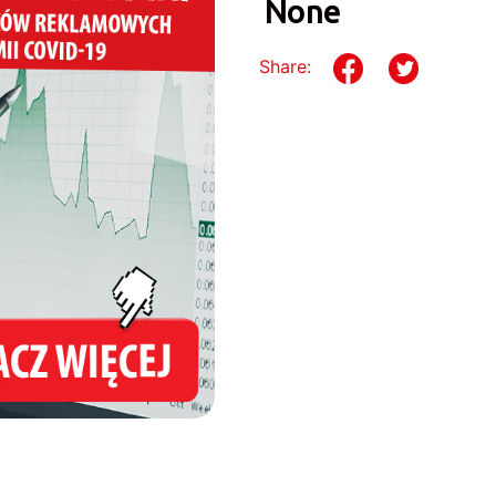
None
Share: