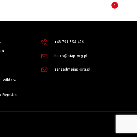
+48 791 354 426
h
ań
biuro@piap-org.pl
zarzad@piap-org.pl
i Wilda w
o Rejestru